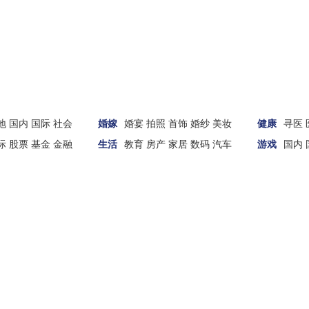
地
国内
国际
社会
婚嫁
婚宴
拍照
首饰
婚纱
美妆
健康
寻医
际
股票
基金
金融
生活
教育
房产
家居
数码
汽车
游戏
国内
财经
汽车
家居
女性
科技