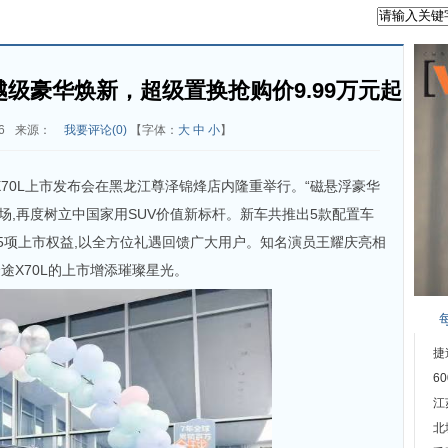
越级豪华焕新，超级置换抢购价9.99万元起
6
来源：
我要评论(
0
)
【字体：
大
中
小
】
途X70L上市发布会在黑龙江尊泽锦烽店内隆重举行。“磁悬浮豪华
登场,再度树立中国家用SUV价值新标杆。新车共推出5款配置车
推出5项上市权益,以全方位礼遇回馈广大用户。知名演员王耀庆亮相
捷途X70L的上市增添璀璨星光。
捷
6
江
北