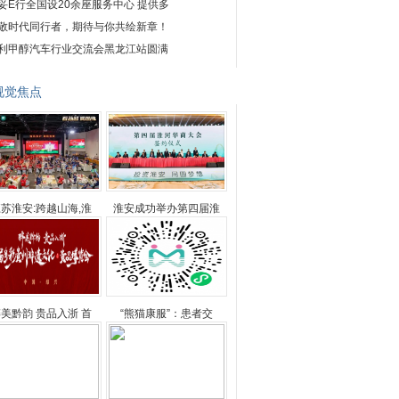
妥E行全国设20余座服务中心 提供多
敬时代同行者，期待与你共绘新章！
利甲醇汽车行业交流会黑龙江站圆满
视觉焦点
苏淮安:跨越山海,淮
淮安成功举办第四届淮
美黔韵 贵品入浙 首
“熊猫康服”：患者交