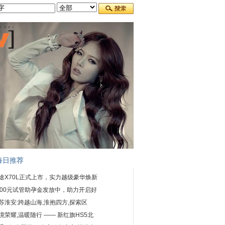
每日推荐
途X70L正式上市，实力越级豪华焕新
000元试管助孕金发放中，助力开启好
苏淮安:跨越山海,淮抱四方,探索区
境荣耀,温暖随行 —— 新红旗HS5北