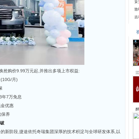
妥
致
吉
换抢购价9.99万元起,并推出多项上市权益:
江
10G/月)
保
享3年7万免息
现金优惠
醉
础保养
突破
的新阶段,捷途依托奇瑞集团深厚的技术积淀与全球研发体系,以