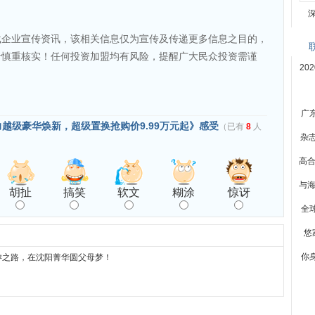
载企业宣传资讯，该相关信息仅为宣传及传递更多信息之目的，
者慎重核实！任何投资加盟均有风险，提醒广大民众投资需谨
20
广
力越级豪华焕新，超级置换抢购价9.99万元起》感受
（已有
8
人
杂
高合
与海
胡扯
搞笑
软文
糊涂
惊讶
全
悠
你
孕之路，在沈阳菁华圆父母梦！