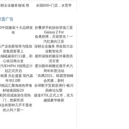
深耕企业服务领域 用
全国600+门店，水育早
联盟广告
20中国服装十大品牌发
折叠屏手机纷纷登场三星
Galaxy Z Fol
布
奋勇拼搏，共迎荣光！一
汽红旗向江苏
东产业创新智库与陆加
深耕企业服务 用友助力企
壹集团签署上
业数智化升
志铺砥砺前行11载，初
都邦保险积极应对暴雨洪
心依旧再出发
涝灾害
汽车HiPhi X按既定计
爱尔眼科精雕近视手术六
划正式开启
周年科普活动
相遇 共赴盛宴 现代嘉
「犇腾2021」晾霸营销峰
年华2.0即
会闭幕，新时
球精品汇聚海南热带食
全球数字贸易亚洲行-银川
材链接国际20
高峰论坛暨
家|民宿成旅游住宿热
捷途X70L正式上市，实力
门，悠家民宿
越级豪华焕新
身边有那种几乎不显老
的人吗？那一