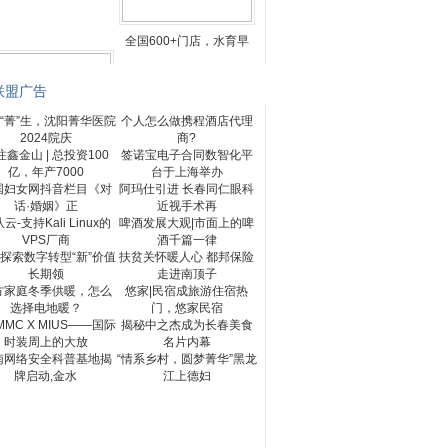
全国600+门店，水育早
联盟广告
“菁”生，沈阳菁华医院
个人怎么做携程酒店代理
2024院庆
商?
注鑫金山 | 总投资100
签诺宝电子合同数智化平
用友行业持续领先 创
亿，年产7000
台于上海举办
国妇女网抖音栏目《对
阿玛仕引进 长春同仁眼科
话·婚姻》正
近视手术再
云-支持Kali Linux的
啤酒发展大观|市面上的啤
VPS厂商
酒千篇一律
探索数字转型“新”价值
扶贫关怀暖人心 都邦保险
长期领
走进南顶子
方家庭冬季供暖，怎么
悠家|民宿成旅游住宿热
选择电地暖？
门，悠家民宿
MMC X MIUS——国际
揭秘中之杰成为长春美食
时装周上的大放
名片内幕
南网络安全科普基地揭
“情系乡村，圆梦菁华”黑龙
牌启动,金水
江上德妇