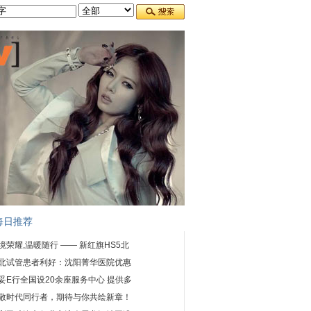
每日推荐
境荣耀,温暖随行 —— 新红旗HS5北
北试管患者利好：沈阳菁华医院优惠
妥E行全国设20余座服务中心 提供多
敬时代同行者，期待与你共绘新章！