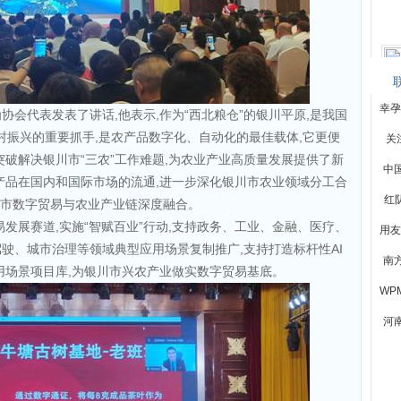
幸孕
会代表发表了讲话,他表示,作为“西北粮仓”的银川平原,是我国
乡村振兴的重要抓手,是农产品数字化、自动化的最佳载体,它更便
关
突破解决银川市“三农”工作难题,为农业产业高质量发展提供了新
中
产品在国内和国际市场的流通,进一步深化银川市农业领域分工合
红队
银川市数字贸易与农业产业链深度融合。
发展赛道,实施“智赋百业”行动,支持政务、工业、金融、医疗、
用友
驶、城市治理等领域典型应用场景复制推广,支持打造标杆性AI
南
用场景项目库,为银川市兴农产业做实数字贸易基底。
WP
河