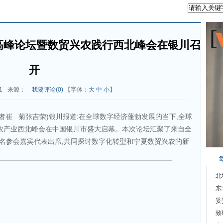
高峰论坛暨数贸兴农践行西北峰会在银川召
开
1
来源：
我要评论(
0
)
【字体：
大
中
小
】
 记者崔 菊张吉荣)银川报道:在全球数字经济蓬勃发展的当下,全球
农产业西北峰会在中国银川市盛大启幕。本次论坛汇聚了来自全
多名参会嘉宾代表出席,共同探讨数字化转型和宁夏数贸兴农的新
北
东
妥
致