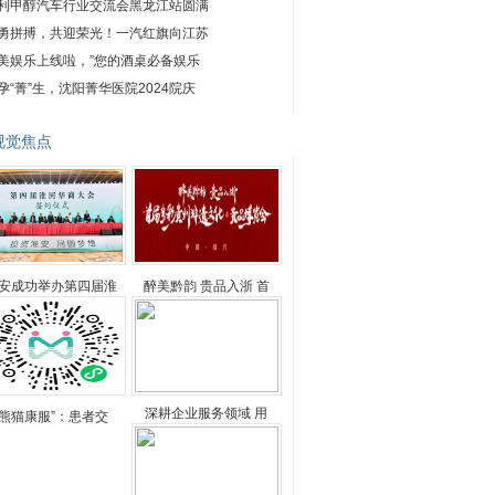
利甲醇汽车行业交流会黑龙江站圆满
勇拼搏，共迎荣光！一汽红旗向江苏
美娱乐上线啦，”您的酒桌必备娱乐
孕“菁”生，沈阳菁华医院2024院庆
视觉焦点
安成功举办第四届淮
醉美黔韵 贵品入浙 首
深耕企业服务领域 用
“熊猫康服”：患者交