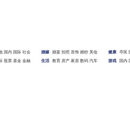
地
国内
国际
社会
婚嫁
婚宴
拍照
首饰
婚纱
美妆
健康
寻医
际
股票
基金
金融
生活
教育
房产
家居
数码
汽车
游戏
国内
财经
汽车
家居
女性
科技