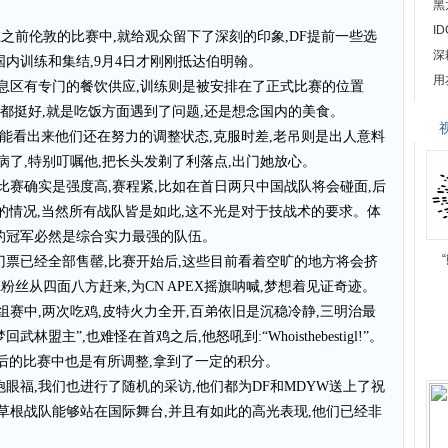
黑
I
W,在之前伦敦的比赛中,就给观众留下了深刻的印象,DF提前一些选
深
国内训练和集结,9月4日才刚刚抵达伯明翰。
用
休息区有专门的餐饮供应,训练则是被安排在了正式比赛的位置
态都挺好,就是吃饭方面遇到了问题,还是想念国内的美食。
,能看出来他们还在努力的调整状态,克服时差,老吊则是出人意料
病了,特别叮嘱他,把长头发剃了利落点,出门她放心。
NDS的比赛确实是强度高,赛程紧,比如在首日两只中国战队将会碰面,后
局的情况,当然所有战队皆是如此,这不光是对于技战术的要求。体
的冠军必然是综合实力最强的队伍。
门票已经全部售罄,比赛开始后,这些目前看着空旷的地方将会挤
粉丝从四面八方赶来,为CN APEX摇旗呐喊,梦想着见证奇迹。
组赛中,两次吃鸡,皮特火力全开,百弟依旧是沉稳冷静,三明治最
盟主”,也难怪在首鸡之后,他怒吼到:“Whoisthebestigl!”。
随后的比赛中也是有所调整,拿到了一定的积分。
眼福,我们也进行了随机的采访,他们都为DF和MDYW送上了祝
作为草根战队能够站在国际舞台,并且有如此的高光表现,他们已经非