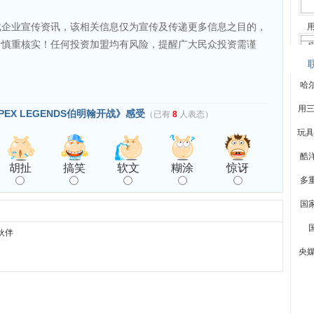
载企业宣传资讯，该相关信息仅为宣传及传递更多信息之目的，
者慎重核实！任何投资加盟均有风险，提醒广大民众投资需谨
哈
用三星
2
PEX LEGENDS伯明翰开战》感受
（已有
8
人表态）
玩具
酷
胡扯
搞笑
软文
糊涂
惊讶
多
国
伙伴
央媒