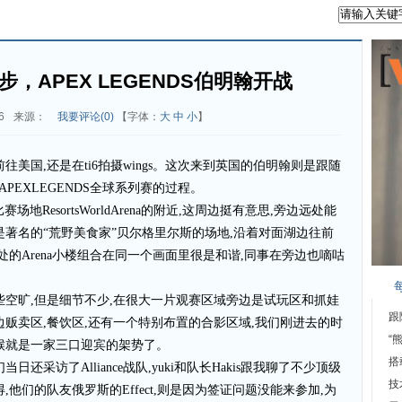
脚步，APEX LEGENDS伯明翰开战
6
来源：
我要评论(
0
)
【字体：
大
中
小
】
美国,还是在ti6拍摄wings。这次来到英国的伯明翰则是跟随
PEXLEGENDS全球系列赛的过程。
场地ResortsWorldArena的附近,这周边挺有意思,旁边远处能
是著名的“荒野美食家”贝尔格里尔斯的场地,沿着对面湖边往前
处的Arena小楼组合在同一个画面里很是和谐,同事在旁边也嘀咕
些空旷,但是细节不少,在很大一片观赛区域旁边是试玩区和抓娃
跟
边贩卖区,餐饮区,还有一个特别布置的合影区域,我们刚进去的时
“
候就是一家三口迎宾的架势了。
搭
还采访了Alliance战队,yuki和队长Hakis跟我聊了不少顶级
技
他们的队友俄罗斯的Effect,则是因为签证问题没能来参加,为