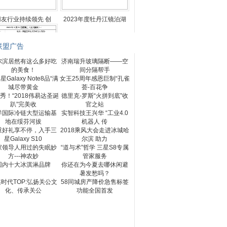
用友行业持续领先 创
2023年度牡丹江镜泊湖
联盟广告
尔滨居然有这么多好吃
济南瑞升玻璃隔断——空
的美食！
间分隔帮手
Galaxy Note8品“满
女王25周年感恩巨制“孔雀
023年博鳌新型电力系
城尽带黄金
荟-百花争
秀！“2018伟易达圣诞
德里克-罗斯“火拼到底”收
趴”完美收
官之站
洋国际冷链大型运输基
实智科技王兴华 “工业4.0
地在绥芬河拔
机器人 传
重好礼享不停，入手三
2018乘风大会走进冰城哈
星Galaxy S10
尔滨 助力
家领导人用过的失眠妙
“道与术”哲学 三星S8专属
方---神农妙
管家服务
国内十大冰淇淋品牌
你还在为今夏去哪休闲避
暑发愁吗？
时代TOP:弘扬关公文
58同城房产降价急售标签
化、传承关公
功能全国首发