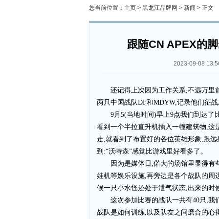
您当前位置：
主页
>
黑龙江品牌网
>
新闻
> 正文
跟随CN APEX的
2023-09-08 13:5
还记得上次因为工作关系,不远万里前往
两只中国战队DF和MDYW,记录他们征战A
9月5(当地时间)早上9点我们到达了比赛
看到一个半拉直升机插入一幢建筑物,这
走,就看到了布置好的各位英雄形象,跟远
到:“沃特森”感觉比游戏里好看多了。
因为是媒体日,偌大的场馆里显得有
娃机等娱乐设施,再旁边是各个战队的周
候一只小水怪还处于泄气状态,出来的时
这次参加比赛的战队一共有40只,我们当日
战队是如何训练,以及队友之间磨合的心得,