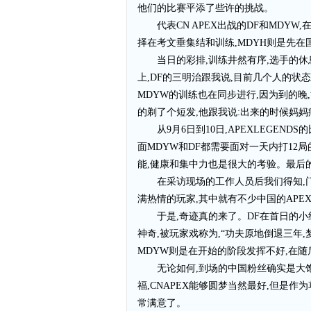
他们的比赛平添了些许的挑战。
代表CN APEX出战的DF和MDY
择在考文垂集结和训练,MDYH则是先在
当日的彩排,训练井然有序,选手的
上,DF的三明治跟我说,目前几个人的状
MDYW的训练也在同步进行,因为到的晚
的剃了个短发,他跟我说:出来的时候妈妈
从9月6日到10日,APEXLEGE
面MDYW和DF都需要面对一天内打12
能,健康和集中力也是很大的考验。最后
在采访现场的工作人员后我们得知,
满热情的玩家,其中就有不少中国的APEX
于是,奇迹真的来了。DF在首日的小
神奇,被玩家戏称为,“功夫原地倒退三年,梦回武林
MDYW则是在开始的阶段发挥不好,在
无论如何,到场的中国粉丝确实是大饱
福,CNAPEX能够圆梦当然最好,但是
常满意了。