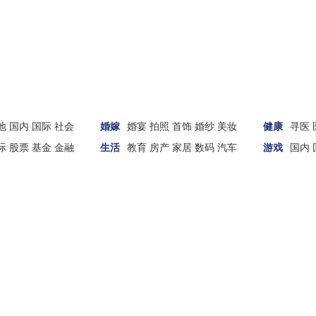
地
国内
国际
社会
婚嫁
婚宴
拍照
首饰
婚纱
美妆
健康
寻医
际
股票
基金
金融
生活
教育
房产
家居
数码
汽车
游戏
国内
财经
汽车
家居
女性
科技