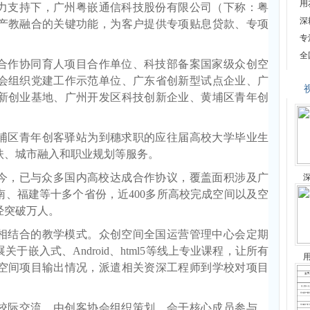
用
力支持下，广州粤嵌通信科技股份有限公司（下称：粤
深
产教融合的关键功能，为客户提供专项贴息贷款、专项
专
全
合作协同育人项目合作单位、科技部备案国家级众创空
会组织党建工作示范单位、广东省创新型试点企业、广
新创业基地、广州开发区科技创新企业、黄埔区青年创
埔区青年创客驿站为到穗求职的应往届高校大学毕业生
扶、城市融入和职业规划等服务。
至今，已与众多国内高校达成合作协议，覆盖面积涉及广
、福建等十多个省份，近400多所高校完成空间以及空
经突破万人。
相结合的教学模式。众创空间全国运营管理中心会定期
嵌入式、Android、html5等线上专业课程，让所有
空间项目输出情况，派遣相关资深工程师到学校对项目
校际交流，由创客协会组织策划，会干核心成员参与，