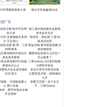
023年博鳌新型电力系
德元升佟海鑫l推动全
联盟广告
深圳卫视“时尚节目带”
第三届中国幼教年会新闻
炊大皇
发布会在北京
TOP:北师领航共享研
“迎州庆，星钜惠”三星S8
讨 不忘初心
路演活动亮
你的无限“视”界，三星
菁益求精-菁华医院招募20
S8即将来
例非梗阻性
约巴黎美爵的中国当代
删除和拉黑有什么区别？
著名美术家林
怎么恢复？
业部吉林省签约打造国
三星Galaxy S10系列销量
家级长白山人
口碑双丰收这
18乘风大会走进冰城哈
及也古茶专注陈化价值
尔滨 助力
大爱照进夕阳，温情感动
七夕
邦保险：无偿献血暖人
抢眼又百搭！这个女王
心 爱心传递
节，三星Galaxy
G加持，携手科瑞达生物
开启智检“