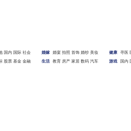
地
国内
国际
社会
婚嫁
婚宴
拍照
首饰
婚纱
美妆
健康
寻医
际
股票
基金
金融
生活
教育
房产
家居
数码
汽车
游戏
国内
财经
汽车
家居
女性
科技