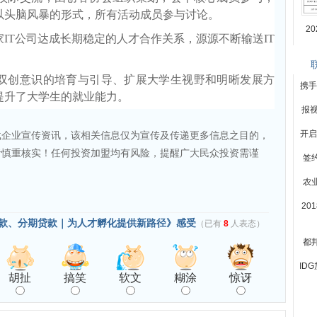
以头脑风暴的形式，所有活动成员参与讨论。
2
IT公司达成长期稳定的人才合作关系，源源不断输送IT
双创意识的培育与引导、扩展大学生视野和明晰发展方
携手
提升了大学生的就业能力。
报视
开启
载企业宣传资讯，该相关信息仅为宣传及传递更多信息之目的，
者慎重核实！任何投资加盟均有风险，提醒广大民众投资需谨
签
农
20
款、分期贷款｜为人才孵化提供新路径》感受
（已有
8
人表态）
都
ID
胡扯
搞笑
软文
糊涂
惊讶