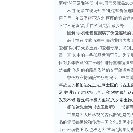
两朝”的玉器和瓷器,其中,国宝级藏品20
不过,记者在现场却看到,这些价值
屋子里一年四季密不透光,厚厚的窗帘遮
不得不感叹“高手在民间,绝品藏乡野”。
图解:手机销售柜摆满了价值连城的
高士恒在收藏历程中,遍访业内大家,
瓷器”得到了众多玉器和瓷器专家、特别
量丰富,其中的一些孤品世间罕见。为了
恒对多年收藏的古玉器件进行整理编撰成册
然如此,他和他的藏品依然偏安于肇源乡野
曾任故宫博物院常务副院长、中国
年故去的
杨伯达先生,
在高士恒的《古玉
器,并进行了时代特点的研究,对收藏与
孜孜不倦,爱玉精神感人至深,又探索玉器
杨伯达先生为《古玉集萃》一书题
古董是为人所珍视的古代器物,是先
品的背后都延续和传承中国文化,是历史
为一种玩物,所以也称之为“古玩”,其集