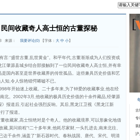
，民间收藏奇人高士恒的古董探秘
3
来源：
我要评论(
0
)
【字体：
大
中
小
】
语有言:“盛世古董,乱世黄金”。和平年代,古董渐渐成为人们投资或
龙江肇源县城乡结合部接触到了一位民间收藏奇人高士恒,并有幸
品是国内甚至是世界收藏界的传世孤品。这些兼具历史价值和艺
人知,令人惊艳错愕唏嘘不已。
,1998年开始迷上收藏。二十多年来,为了钟爱的收藏事业,他在经
南北。2002年3月,他收藏的极具历史价值的十余件藏品,经肇源
报》报道后,引起社会强烈反响。其后,黑龙江卫视《黑龙江新
古
进行了报道。
专
董收藏家,高士恒绝对是个奇人。他的收藏境界,可以形象化地借
装
藏,莫问前程”!二十多年来,他耗尽家财,一头扎进去,南来北往、
沪
品已达千余件,涵盖了“新石器时代、春秋战国、唐代、宋代、明清