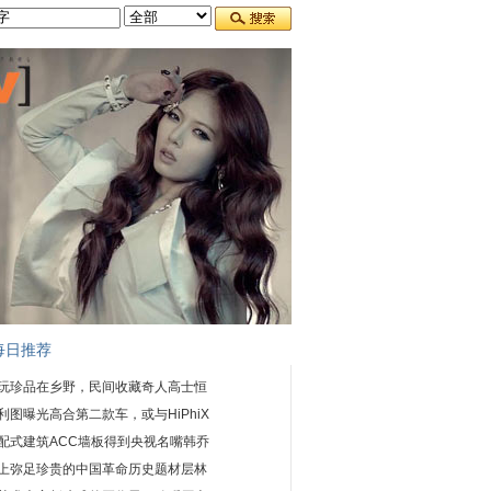
每日推荐
玩珍品在乡野，民间收藏奇人高士恒
利图曝光高合第二款车，或与HiPhiX
配式建筑ACC墙板得到央视名嘴韩乔
上弥足珍贵的中国革命历史题材层林