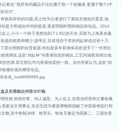
记者说:“我所有的藏品不仅仅属于我一个收藏者,更属于整个(中
孙后代”。
有较高评价的问题,高士恒为记者进行了基础文物知识普及,他
,特别是大明成化年间的瓷器,更是明朝时期的精品和珍品。2014
会上,小小一个杯子竟然拍到了2.8亿的天价,买家为上海著名藏
瓷器的精美和稀少,据考证,目前现存于世的鸡缸杯也仅有十几
收藏了部分明朝的珍贵瓷器,特别是多年前侥幸高价进手了一件类比
过他强调说,这款“鸡缸杯”与香港拍卖的相比,工艺内涵更加突出地
的典型色调,其它部位均与香港拍卖的一致。业内专家认为,这款“鸡
和收藏价值的稀世珍品。
纹盘及宋黑釉吉州窑木叶碗
明性格,热情好客、待人诚恳、为人仗义,在商业经营和古董收藏
心系家乡文博事业,先后无偿为肇源博物馆捐献了外部装饰彩灯和
贵文物,其中铁制冰镩、铁犁头、铁鱼叉被定为国家二、三级珍贵