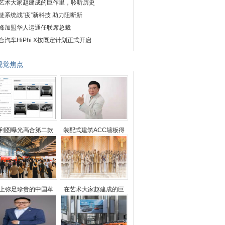
艺术大家赵建成的巨作里，聆听历史
链系统战“疫”新科技 助力阻断新
峰加盟华人运通任联席总裁
合汽车HiPhi X按既定计划正式开启
视觉焦点
利图曝光高合第二款
装配式建筑ACC墙板得
上弥足珍贵的中国革
在艺术大家赵建成的巨