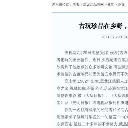
您当前位置：
主页
>
黑龙江品牌网
>
新闻
> 正文
古玩珍品在乡野
2021-07-29 13:4
央视网7月29日消息(记者 侯发)古
者把玩的重要物件。近日,央视记者在黑
欣赏到了他收藏的众多珍贵文物,有些藏
术价值的古董珍品却因为偏安乡野而不为
高士恒,1962年出生,黑龙江肇源人
商之余,视藏如痴,不辞辛苦,足迹遍布大江
博物馆推荐,被《大庆日报》、《大庆晚
闻》及《光明日报》等电视及报刊相继
作为一名颇有成绩的经商者和民间古
用佛家弟子修炼时常说的一句格言:“一心收
东奔西走,通过二十多年的不懈努力,藏