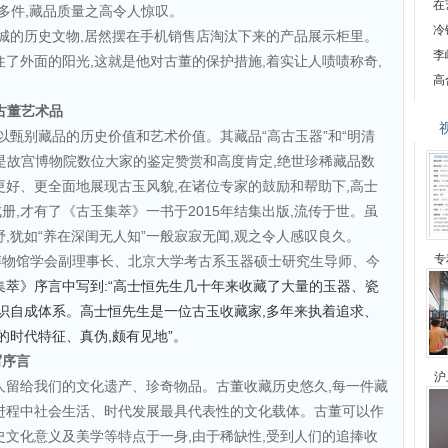
在
0多件,藏品质量之高令人惊叹。
冷
连城的历史文物,居然摆在手机销售店淘汰下来的产品展示柜里。
李
住了外面的阳光,这就是他对古董的保护措施,着实让人啧啧称奇,
高
古董艺术品
以甄别藏品的历史价值和艺术价值。其藏品“高古玉器”和“明清
是故宫博物院数位大家的鉴定赞赏和高度肯定,绝世珍稀藏品数
更好、更全面地展现古玉风貌,在诸位专家的鼓励和帮助下,高士
,才有了《古玉集萃》一书于2015年结集出版,流传于世。虽
,犹如“养在深闺无人知”一般寂寂无闻,观之令人感叹良久。
专
博物馆学会副理事长、北京大学考古系玉器硕士研究生导师、今
集萃》序言中写到:“高士恒先生几十年来收藏了大量的玉器、瓷
认识自成体系。高士恒先生是一位古玉收藏家,多年来执着追求、
的时代特征、真伪,颇有见地”。
写序言
沪
人留给我们的文化遗产、珍奇物品。古董收藏历史悠久,每一件藏
进程中社会生活、时代发展最具代表性的文化载体。古董可以作
历史文化意义及美学等特点于一身,由于稀缺性,受到人们的追捧收