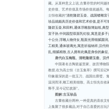
藏。从某种意义上说,古董存世的时间越长
史价值、艺术价值及市场价值就越高。每
士恒收藏的“
清乾隆碧玉壶、战国镂雕宜
珍品就颇具历史价值和艺术价值,是不可
隆碧玉壶,和田料,通体浮雕胎簿如纸,典
宜子孙,中间园型双面乳钉纹,寓意是多子
十公分,浮雕人物侍女,瓶面光滑细腻圆润
工精美,通体玻璃光,寓意祈福纳祥,汉代特
乱,细腻精致,古人拥有此佩是身份的象征
唐代白玉梅瓶、清乾隆碧玉壶、汉
中国著名古陶瓷鉴赏家、故宫博物
教授,在为高士恒《古玉集萃》撰写后记
印象最深的是一批玉刀、战国出廓璧、鬼
温润而泽,雕工精美细致。高士恒先生收
释手,至今记忆犹新”。
图解:古玉珍品
古董收藏分两种,一种是真的喜欢文
上集聚了很多藏品,对于自己喜爱的古玩