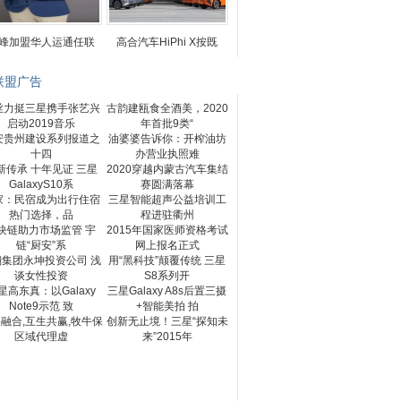
峰加盟华人运通任联
高合汽车HiPhi X按既
联盟广告
丝力挺三星携手张艺兴
古韵建瓯食全酒美，2020
启动2019音乐
年首批9类“
安贵州建设系列报道之
油婆婆告诉你：开榨油坊
十四
办营业执照难
新传承 十年见证 三星
2020穿越内蒙古汽车集结
GalaxyS10系
赛圆满落幕
家：民宿成为出行住宿
三星智能超声公益培训工
热门选择，品
程进驻衢州
块链助力市场监管 宇
2015年国家医师资格考试
链“厨安”系
网上报名正式
翔集团永坤投资公司 浅
用“黑科技”颠覆传统 三星
谈女性投资
S8系列开
星高东真：以Galaxy
三星Galaxy A8s后置三摄
Note9示范 致
+智能美拍 拍
融合,互生共赢,牧牛保
创新无止境！三星“探知未
区域代理虚
来”2015年