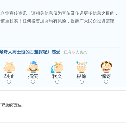
载企业宣传资讯，该相关信息仅为宣传及传递更多信息之目的，
者慎重核实！任何投资加盟均有风险，提醒广大民众投资需谨
藏奇人高士恒的古董探秘》感受
（已有
8
人表态）
胡扯
搞笑
软文
糊涂
惊讶
“双旗舰”定位