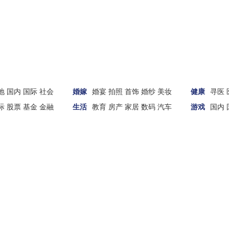
地
国内
国际
社会
婚嫁
婚宴
拍照
首饰
婚纱
美妆
健康
寻医
际
股票
基金
金融
生活
教育
房产
家居
数码
汽车
游戏
国内
财经
汽车
家居
女性
科技