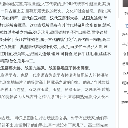
,器物越完整,存世量越少,它代表的那个时代或事件越重要,其历
一件古董上面,都沉积着无数的历史、文化和社会信息。例如,高
李
子孙出阔壁、唐代白玉梅瓶、汉代玉辟邪大兽、战国九连佩”等
替代的珍稀藏品。这些古玩珍品各有其时代特征和文史价值:清乾
型乾隆造办处之精品,弥足珍贵;战国镂雕宜子孙出阔壁,两测镂雕
粉
多孙家丁兴旺吉祥如意,属于古代的镇宅之宝;唐代白玉梅瓶,高二
平
,侍女微胖、典型唐代精美制作,弥足珍贵;而汉代玉辟邪大兽,雕
征明显,极为罕见;战国九连佩,镂雕,可折叠,通体牛丝毛雕,丝丝不
创
,精美绝伦,鬼斧神工。
悠
代玉辟邪大兽、战国九连佩、战国镂雕宜子孙出阔壁。
区
院资深学者、也是一代宗师古陶瓷学者孙瀛洲嫡系传人的孙洪琦
时,形象地描述了他鉴赏高士恒藏品之后的印象。他说:“当时给我
辰
斧神工五连璧、双龙纹玉璜、玉璧、良渚玉琮、龙凤佩等,质地
三
藏的瓷器多为大气古朴之精品,拿到手上,甚感圆熟光滑,令人爱不
跨界
物古玩,一种只是图财进行古玩贩卖交易。对于有些玩家,他们手
只进不出,古董到了他们手上,基本就没有下家儿了。高士恒先生