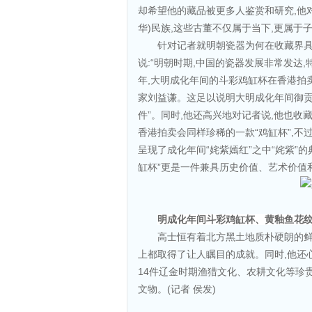
却希望他的藏品被更多人鉴赏和研究,他对
华)民族,这些古董不仅属于当下,更属于子
针对记者就明朝瓷器为何在收藏界具
说:“明朝时期,中国的瓷器发展非常发达
年,大明成化年间的斗彩鸡缸杯在香港拍卖
家刘益谦。这足以说明大明成化年间御贡
件”。同时,他还高兴地对记者说,他也
香港拍卖会同样珍稀的一款“鸡缸杯”,不
呈现了成化年间“姹紫嫣红”之中“姹紫”
缸杯”更是一件兼具历史价值、艺术价值
明成化年间斗彩鸡缸杯、黄釉鱼花
高士恒有着北方黑土地质朴硬朗的鲜
上都取得了让人瞩目的成就。同时,他还
14件辽金时期渔猎文化、农耕文化等珍
文物。(记者 侯发)