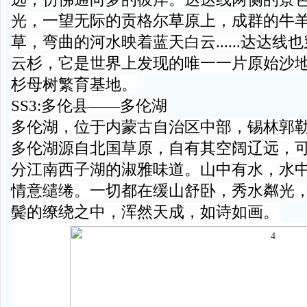
光，一望无际的贡格尔草原上，成群的牛
草，弯曲的河水映着蓝天白云......达达
云杉，它是世界上发现的唯一一片原始沙
杉母树繁育基地。
SS3:多伦县——多伦湖
多伦湖，位于内蒙古自治区中部，锡林郭
多伦湖源自北国草原，自有其空阔辽远，
分江南西子湖的淑雅味道。山中有水，水
情意缱绻。一切都在缓山舒卧，秀水粼光
鬓的缭绕之中，浑然天成，如诗如画。