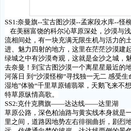
SS1:奈曼旗--宝古图沙漠--孟家段水库--怪
在美丽富饶的科尔沁草原深处，沙漠与浅
流相间处，有一块充满无限生机与活力的
进、魅力四射的地方，这里在茫茫沙漠建
绿城之中有沙漠奇观，这就是金沙之城，
去奈曼！到宝古图沙漠一个离星星最近的地
河落日 到“沙漠怪柳”寻找独一无二 感受生
湿地”体验“千里草原铺翡翠，天鹅飞来不
特草原纵情高歌。
SS2:克什克腾旗——达达线——达里湖
草原公路，深色柏油路与黄实线本身就是
里之间，道路因地势左右徘徊曲折，剧烈
远，仿佛通向梦的彼岸。达达线两侧的景